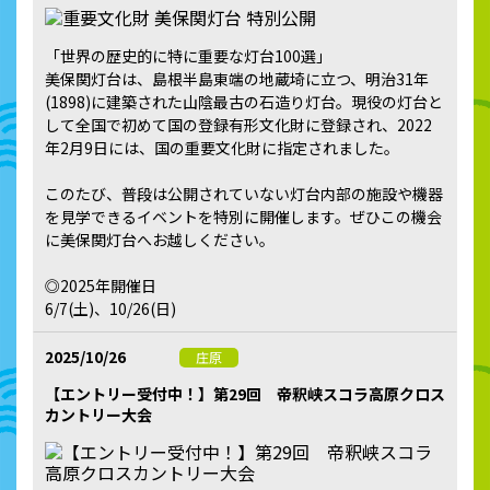
「世界の歴史的に特に重要な灯台100選」
美保関灯台は、島根半島東端の地蔵埼に立つ、明治31年
(1898)に建築された山陰最古の石造り灯台。現役の灯台と
して全国で初めて国の登録有形文化財に登録され、2022
年2月9日には、国の重要文化財に指定されました。
このたび、普段は公開されていない灯台内部の施設や機器
を見学できるイベントを特別に開催します。ぜひこの機会
に美保関灯台へお越しください。
◎2025年開催日
6/7(土)、10/26(日)
2025/10/26
庄原
【エントリー受付中！】第29回 帝釈峡スコラ高原クロス
カントリー大会