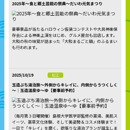
2025年～食と郷土芸能の祭典～だいわ元気まつり
豪華景品が当たるハロウィン仮装コンテストや大具神楽保
存会による神楽上演をはじめ、グルメ屋台も出店します。
大和の秋の味覚が詰まった「大和まるごと鍋」のふるまい
も行われます。
2025/10/19
松江
玉造ぷち湯治旅～外側からキレイに、内側からうつくしく
～｜玉造温泉ゆ～ゆ【要事前予約】
（毎月第３日曜開催）島根大学医学部監修の薬湯、美肌ス
イーツ、薬草文化体験、そして美姿勢＆コスメ体験まで！
一日で「キレイ」を磨く、欲張りな湯治プランが誕生しま