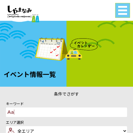
Tog
gle
navi
gati
on
イベント情報一覧
条件で
さがす
キーワード
エリア選択