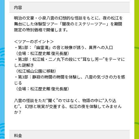
内容
明治の文豪・小泉八雲の幻想的な怪談をもとに、夜の松江を
舞台にした体験型ツアー「闇夜のミステリーツアー」を期間
限定の特別価格で開催します。
＜ツアーのポイント＞
・第1部：「幽霊滝」の音と映像が誘う、異界への入口
（会場：松江歴史館 復元長屋）
・第2部：松江城・二ノ丸下の段にて“耳なし芳一”をテーマに
した謎解き
（松江城山公園に移動）
・第3部：静寂の時間の時間を体験し、八雲の気づきの力を感
じる
（会場：松江歴史館 復元長屋）
八雲の怪談をただ“聞く”のではなく、物語の中に“入り込
む”。 幻想と現実が交差する、松江の夜を体験してみません
か？
料金