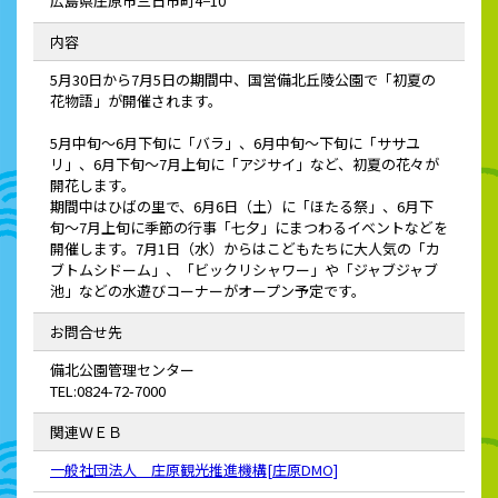
広島県庄原市三日市町4−10
内容
5月30日から7月5日の期間中、国営備北丘陵公園で「初夏の
花物語」が開催されます。
5月中旬〜6月下旬に「バラ」、6月中旬〜下旬に「ササユ
リ」、6月下旬〜7月上旬に「アジサイ」など、初夏の花々が
開花します。
期間中はひばの里で、6月6日（土）に「ほたる祭」、6月下
旬〜7月上旬に季節の行事「七夕」にまつわるイベントなどを
開催します。7月1日（水）からはこどもたちに大人気の「カ
ブトムシドーム」、「ビックリシャワー」や「ジャブジャブ
池」などの水遊びコーナーがオープン予定です。
お問合せ先
備北公園管理センター
TEL:0824-72-7000
関連ＷＥＢ
一般社団法人 庄原観光推進機構[庄原DMO]