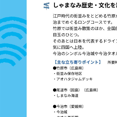
しゃまなみ歴史・文化を
江戸時代の街並みをとどめる竹原
治までめぐるロングコースです。
竹原では街並み散策のほか、全国
目玉のひとつ。
そのあとは日本を代表するドライ
気に四国へ上陸。
今治のシンボル今治城や今治タオ
【主な立ち寄りポイント】
所要
●竹原市〔広島県〕
・街並み保存地区
・アオハタジャムデッキ
●尾道市（因島）〔広島県〕
・しまなみ海道
●今治市〔愛媛県〕
・今治城