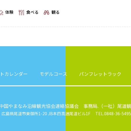
体験
食べる
観る
トカレンダー
モデルコース
パンフレットラック
中国やまなみ沿線観光協会連絡協議会 事務局.（一社）尾道
6
広島県尾道市東御所1-20 JB本四高速尾道ビル1F
TEL.0848-36-5495