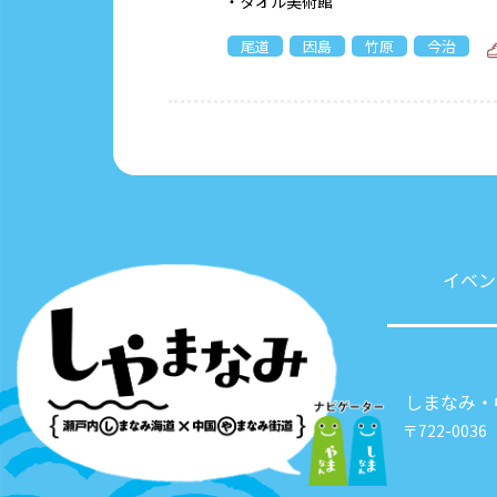
・タオル美術館
尾道
因島
竹原
今治
イベン
しまなみ・
〒722-003