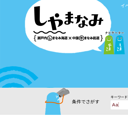
イ
キーワード
条件で
さがす