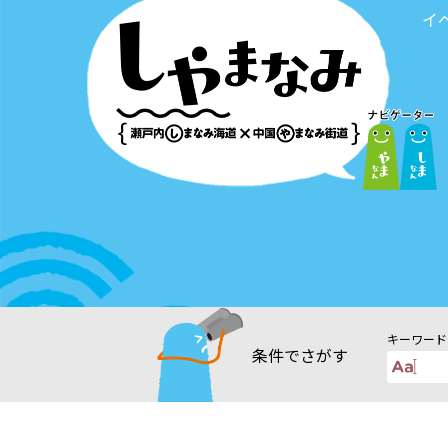
イ
キーワード
条件で
さがす