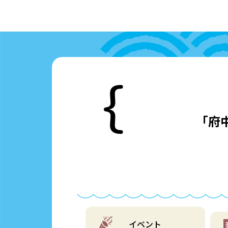
「府
イベント